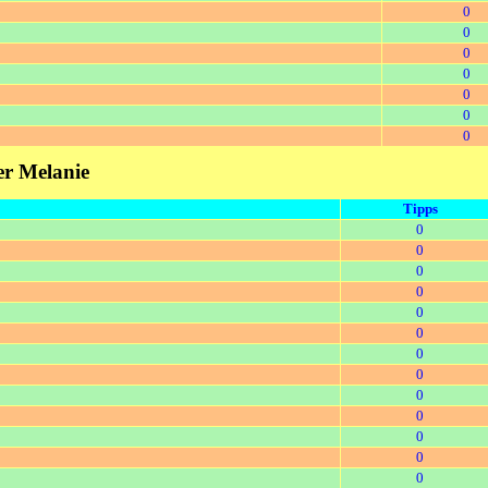
0
0
0
0
0
0
0
ter Melanie
Tipps
0
0
0
0
0
0
0
0
0
0
0
0
0