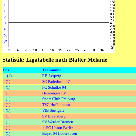
Statistik: Ligatabelle nach Blatter Melanie
Pos
Teamname
1 (1)
RB Leipzig
(1)
SC Paderborn 07
(1)
FC Schalke 04
(1)
Hamburger SV
(1)
Sport-Club Freiburg
(1)
TSG Hoffenheim
(1)
VfB Stuttgart
(1)
SV Elversberg
(1)
SV Werder Bremen
(1)
1. FC Union Berlin
(1)
Bayer 04 Leverkusen