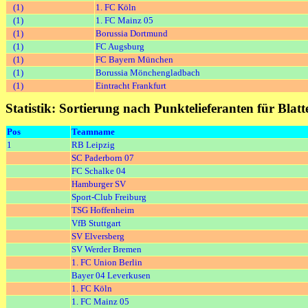
(1)
1. FC Köln
(1)
1. FC Mainz 05
(1)
Borussia Dortmund
(1)
FC Augsburg
(1)
FC Bayern München
(1)
Borussia Mönchengladbach
(1)
Eintracht Frankfurt
Statistik: Sortierung nach Punktelieferanten für Blat
Pos
Teamname
1
RB Leipzig
SC Paderborn 07
FC Schalke 04
Hamburger SV
Sport-Club Freiburg
TSG Hoffenheim
VfB Stuttgart
SV Elversberg
SV Werder Bremen
1. FC Union Berlin
Bayer 04 Leverkusen
1. FC Köln
1. FC Mainz 05