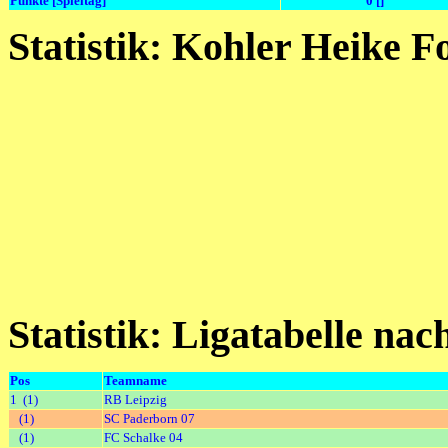
Punkte [Spieltag]
0 []
Statistik: Kohler Heike 
Statistik: Ligatabelle na
Pos
Teamname
1 (1)
RB Leipzig
(1)
SC Paderborn 07
(1)
FC Schalke 04