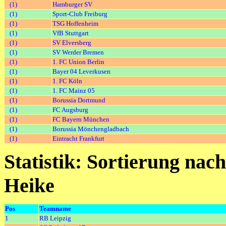
(1)
Hamburger SV
(1)
Sport-Club Freiburg
(1)
TSG Hoffenheim
(1)
VfB Stuttgart
(1)
SV Elversberg
(1)
SV Werder Bremen
(1)
1. FC Union Berlin
(1)
Bayer 04 Leverkusen
(1)
1. FC Köln
(1)
1. FC Mainz 05
(1)
Borussia Dortmund
(1)
FC Augsburg
(1)
FC Bayern München
(1)
Borussia Mönchengladbach
(1)
Eintracht Frankfurt
Statistik: Sortierung nac
Heike
Pos
Teamname
1
RB Leipzig