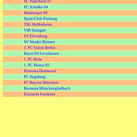
SC Paderborn 07
FC Schalke 04
Hamburger SV
Sport-Club Freiburg
TSG Hoffenheim
VfB Stuttgart
SV Elversberg
SV Werder Bremen
1. FC Union Berlin
Bayer 04 Leverkusen
1. FC Köln
1. FC Mainz 05
Borussia Dortmund
FC Augsburg
FC Bayern München
Borussia Mönchengladbach
Eintracht Frankfurt