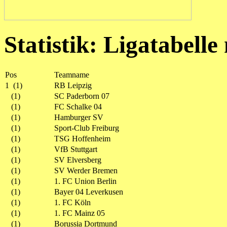
Statistik: Ligatabell
Pos
Teamname
1 (1)
RB Leipzig
(1)
SC Paderborn 07
(1)
FC Schalke 04
(1)
Hamburger SV
(1)
Sport-Club Freiburg
(1)
TSG Hoffenheim
(1)
VfB Stuttgart
(1)
SV Elversberg
(1)
SV Werder Bremen
(1)
1. FC Union Berlin
(1)
Bayer 04 Leverkusen
(1)
1. FC Köln
(1)
1. FC Mainz 05
(1)
Borussia Dortmund