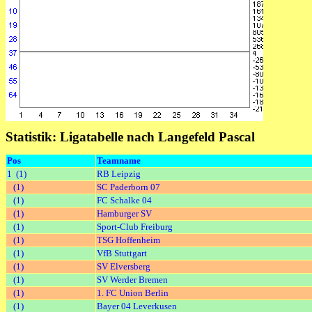
Statistik: Ligatabelle nach Langefeld Pascal
Pos
Teamname
1 (1)
RB Leipzig
(1)
SC Paderborn 07
(1)
FC Schalke 04
(1)
Hamburger SV
(1)
Sport-Club Freiburg
(1)
TSG Hoffenheim
(1)
VfB Stuttgart
(1)
SV Elversberg
(1)
SV Werder Bremen
(1)
1. FC Union Berlin
(1)
Bayer 04 Leverkusen