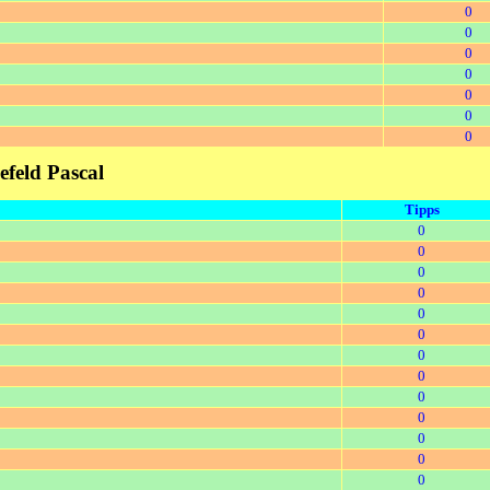
0
0
0
0
0
0
0
efeld Pascal
Tipps
0
0
0
0
0
0
0
0
0
0
0
0
0