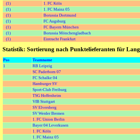
(1)
1. FC Köln
(1)
1. FC Mainz 05
(1)
Borussia Dortmund
(1)
FC Augsburg
(1)
FC Bayern München
(1)
Borussia Mönchengladbach
(1)
Eintracht Frankfurt
Statistik: Sortierung nach Punktelieferanten für Lang
Pos
Teamname
1
RB Leipzig
SC Paderborn 07
FC Schalke 04
Hamburger SV
Sport-Club Freiburg
TSG Hoffenheim
VfB Stuttgart
SV Elversberg
SV Werder Bremen
1. FC Union Berlin
Bayer 04 Leverkusen
1. FC Köln
1. FC Mainz 05