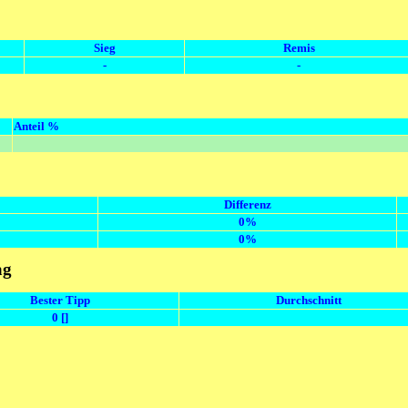
Sieg
Remis
-
-
Anteil %
Differenz
0%
0%
ag
Bester Tipp
Durchschnitt
0 []