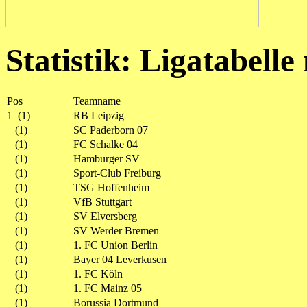
Statistik: Ligatabell
Pos
Teamname
1 (1)
RB Leipzig
(1)
SC Paderborn 07
(1)
FC Schalke 04
(1)
Hamburger SV
(1)
Sport-Club Freiburg
(1)
TSG Hoffenheim
(1)
VfB Stuttgart
(1)
SV Elversberg
(1)
SV Werder Bremen
(1)
1. FC Union Berlin
(1)
Bayer 04 Leverkusen
(1)
1. FC Köln
(1)
1. FC Mainz 05
(1)
Borussia Dortmund